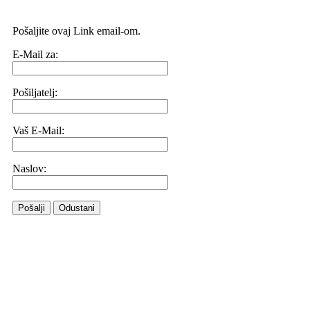
Pošaljite ovaj Link email-om.
E-Mail za:
Pošiljatelj:
Vaš E-Mail:
Naslov:
Pošalji
Odustani