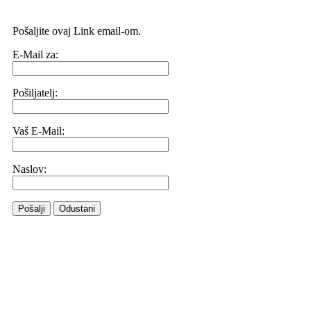
Pošaljite ovaj Link email-om.
E-Mail za:
Pošiljatelj:
Vaš E-Mail:
Naslov:
Pošalji
Odustani