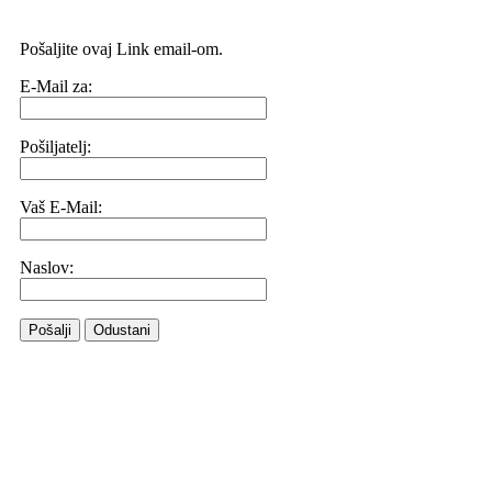
Pošaljite ovaj Link email-om.
E-Mail za:
Pošiljatelj:
Vaš E-Mail:
Naslov:
Pošalji
Odustani