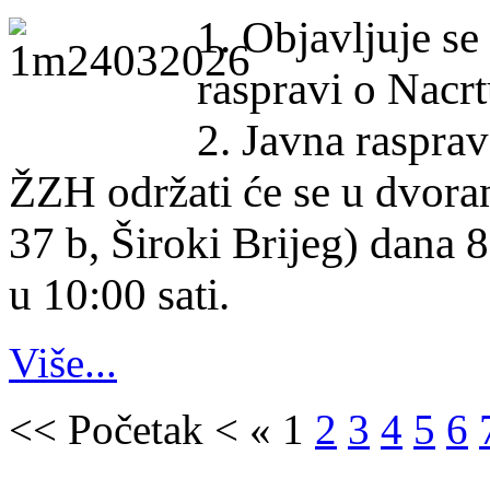
1. Objavljuje se
raspravi o Nacrt
2. Javna rasprav
ŽZH održati će se u dvora
37 b, Široki Brijeg) dana 
u 10:00 sati.
Više...
<<
Početak
<
«
1
2
3
4
5
6