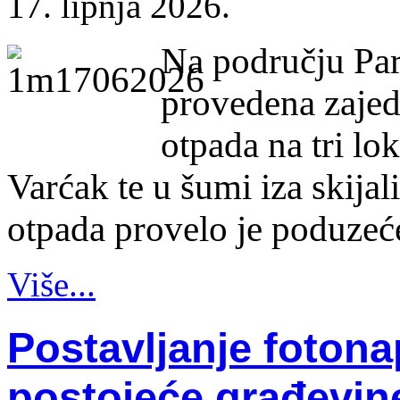
17. lipnja 2026.
Na području Par
provedena zajedn
otpada na tri lo
Varćak te u šumi iza skijal
otpada provelo je poduzeć
Više...
Postavljanje fotona
postojeće građevin