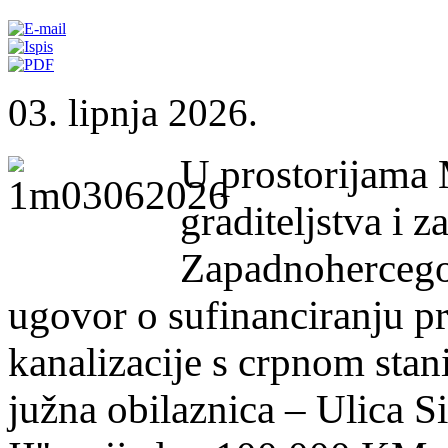
03. lipnja 2026.
U prostorijama 
graditeljstva i z
Zapadnohercegov
ugovor o sufinanciranju pr
kanalizacije s crpnom stan
južna obilaznica – Ulica S