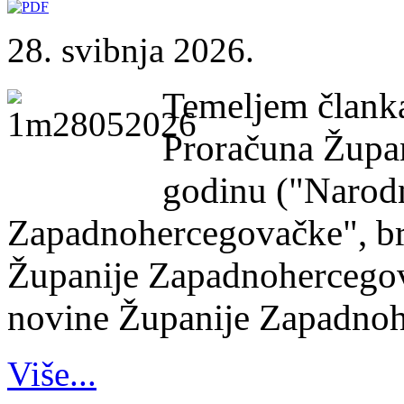
28. svibnja 2026.
Temeljem članka
Proračuna Župa
godinu ("Narod
Zapadnohercegovačke", bro
Županije Zapadnohercegov
novine Županije Zapadnoher
Više...