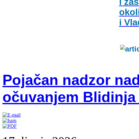
i zaš
okol
i Vl
Pojačan nadzor nad
očuvanjem Blidinja