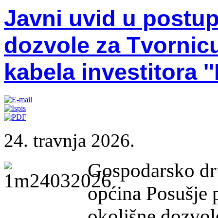
Javni uvid u postu
dozvole za Tvornicu
kabela investitora '
24. travnja 2026.
Gospodarsko dru
općina Posušje p
okolišne dozvol