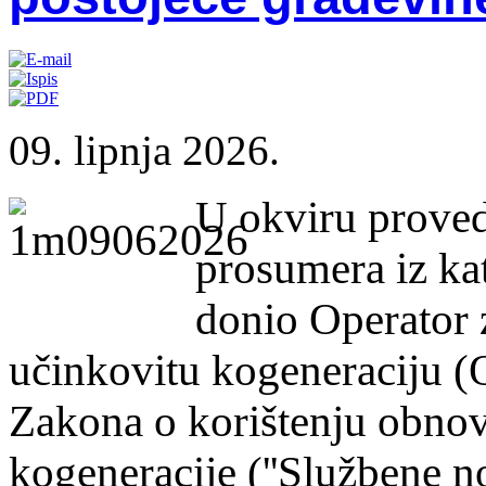
09. lipnja 2026.
U okviru proved
prosumera iz kat
donio Operator z
učinkovitu kogeneraciju (
Zakona o korištenju obnovl
kogeneracije (''Službene no