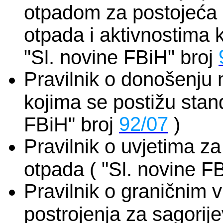
otpadom za postojeća p
otpada i aktivnostima 
"Sl. novine FBiH" broj
Pravilnik o donošenju n
kojima se postižu stand
92/07
FBiH" broj
)
Pravilnik o uvjetima za
otpada ( "Sl. novine F
Pravilnik o graničnim v
postrojenja za sagorije