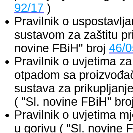
92/17
)
Pravilnik o uspostavlja
sustavom za zaštitu pri
46/0
novine FBiH" broj
Pravilnik o uvjetima z
otpadom sa proizvođač
sustava za prikupljanj
( "Sl. novine FBiH" bro
Pravilnik o uvjetima m
u gorivu ( "Sl. novine 