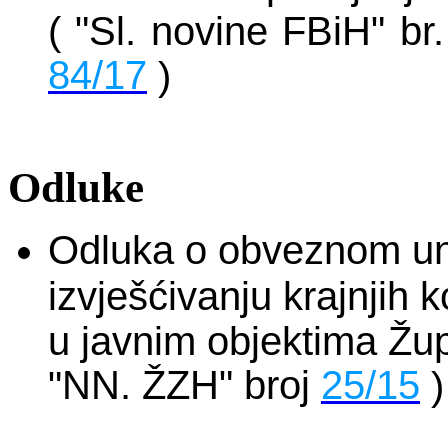
( "Sl. novine FBiH" br
84/17
)
Odluke
Odluka o obveznom un
izvješćivanju krajnjih k
u javnim objektima Žu
NN. ŽZH" broj
25/15
"
)