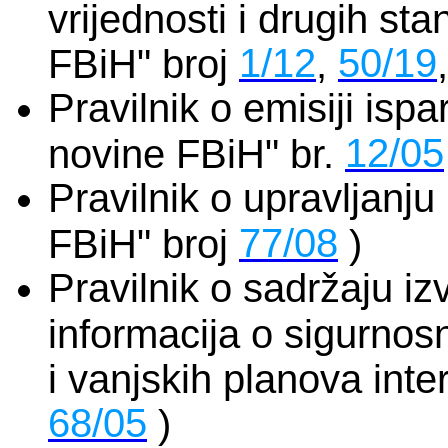
vrijednosti i drugih sta
1/12
50/19
FBiH" broj
,
Pravilnik o emisiji ispar
12/05
novine FBiH" br.
Pravilnik o upravljanj
77/08
FBiH" broj
)
Pravilnik o sadržaju iz
informacija o sigurnos
i vanjskih planova inte
68/05
)