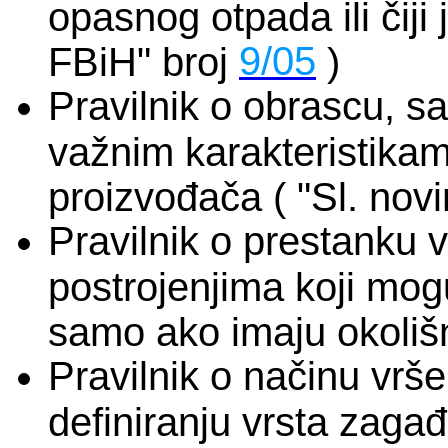
opasnog otpada ili čiji
9/05
FBiH" broj
)
Pravilnik o obrascu, s
važnim karakteristika
proizvođača ( "Sl. nov
Pravilnik o prestanku 
postrojenjima koji mogu
samo ako imaju okoliš
Pravilnik o načinu vrše
definiranju vrsta zagađ