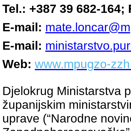
Tel.: +387 39 682-164;
E-mail:
mate.loncar@m
E-mail:
ministarstvo.pu
Web:
www.mpugzo-zzh
Djelokrug Ministarstva 
županijskim ministarstvi
uprave
(“Narodne novin