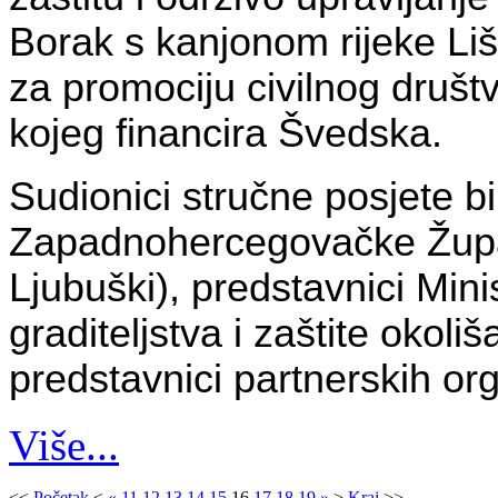
Borak s kanjonom rijeke Liš
za promociju civilnog društva
kojeg financira Švedska.
Sudionici stručne posjete bil
Zapadnohercegovačke Župani
Ljubuški), predstavnici Min
graditeljstva i zaštite oko
predstavnici partnerskih or
Više...
<<
Početak
<
«
11
12
13
14
15
16
17
18
19
»
>
Kraj
>>