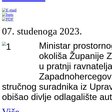
07. studenoga 2023.
Ministar prostornog
okoliša Županije 
u pratnji ravnatelj
Zapadnohercegovač
stručnog suradnika iz Uprav
obišao divlje odlagalište a
Više...