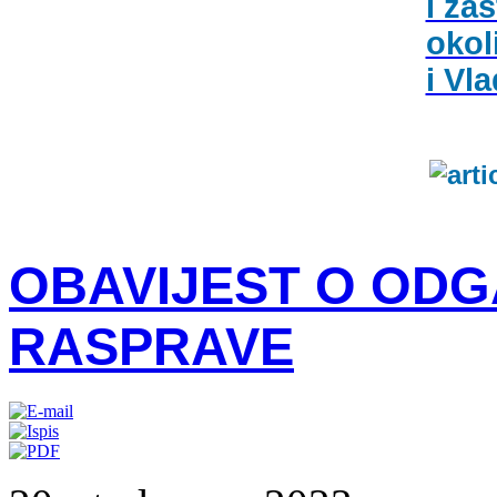
i zaš
okol
i Vl
OBAVIJEST O OD
RASPRAVE