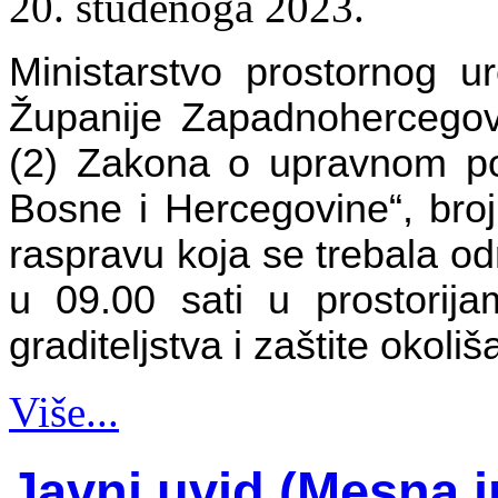
20. studenoga 2023.
Ministarstvo prostornog ure
Županije Zapadnohercegov
(2) Zakona o upravnom po
Bosne i Hercegovine“, bro
raspravu koja se trebala od
u 09.00 sati u prostorija
graditeljstva i zaštite okoliš
Više...
Javni uvid (Mesna i